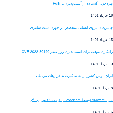
بهره‌جویی گسترده از آسیب‌پذیری Follina
18 خرداد 1401
چالش‌های نیروی انسانی متخصص در حوزه امنیت سایبری
15 خرداد 1401
راهکاری موقت برای آسیب‌پذیری روز-صفر CVE-2022-30190
10 خرداد 1401
ایران؛ اولین کشور از لحاظ کثرت بدافزارهای موبایلی
8 خرداد 1401
خرید VMware توسط Broadcom با قیمت ۶۱ میلیارد دلار
6 خرداد 1401