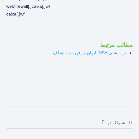
webfirewall[.]caixa[.]wf
caixa[.]wf
مطالب مرتبط
درب‌پشتی NSA؛ ایران در فهرست اهداف
اشتراک در