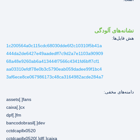
نشانه‌های آلودگی
هش فایل‌ها:
1c200564a0c115cdc68030dde6f2c10310f5b41a
444da2de6427e49aadedff7c9d2a7e1103a90909
68a48e9260ab6a413444f7566c4341fd6bff7cf1
aa03310efdf78e0b3c5790eab059dadee99f1bc4
3af6ece8ce067986173c48ca3164982acde284a7
دامنه‌های مخفی:
assets[.]fans
caixa[.]cx
dpf[.]fm
bancodobrasil[.]dev
cctdcapllx0520
cctdcapllx0520[.]df[.]caixa