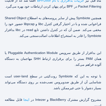
ماه قبل نیز
جزییات بدافزاری با نام BPFDoor
افشا شد که از قابلیت
Packet Filtering در BPF برای پنهان کردن ارتباطات خود بهره می‌گیرد.
همچنین Symbiote پیش از سایر پروسه‌های به اصطلاح Shared Object
فراخوانی شده و با در اختیار گرفتن کنترل libc و libpcap حضور خود را
مخفی می‌کند. ضمن آن که در کنترل داشتن تابع read در libc بدافزار
Symbiote را قادر به استخراج اطلاعات اصالت‌سنجی می‌کند.
این بدافزار از طریق سرویس Pluggable Authentication Module یا
همان PAM بستر را برای برقراری ارتباط SHH مهاجمان به دستگاه
آلوده فراهم می‌کند.
با توجه به این که Symbiote روت‌کیتی در سطح user-land است
شناسایی آن از طریق ضدویروس نصب‌شده بر روی دستگاه می‌تواند
بسیار دشوار یا حتی غیرممکن باشد.
مشروح گزارش مشترک BlackBerry و Intezer در
اینجا
قابل مطالعه
است.