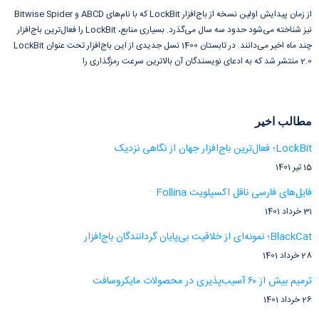
از زمان پیدایش اولین نسخه از باج‌افزار LockBit که با نام‌های ABCD و Bitwise Spider
نیز شناخته می‌شود حدود سه سال می‌گذرد. بسیاری منابع، LockBit را فعال‌ترین باج‌افزار
چند ماه اخیر می‌دانند. در تابستان 1400 نسل جدیدی از این باج‌افزار تحت عنوان LockBit
2.0 منتشر شد که به ادعای نویسندگان آن بالاترین سرعت رمزگذاری را
مطالب اخیر
LockBit؛ فعال‌ترین باج‌افزار جهان از نگاهی نزدیک
15 تیر 1401
فایل‌های فارسی ناقل اکسپلویت Follina
31 خرداد 1401
BlackCat؛ نمونه‌ای از خلاقیت بی‌پایان گردانندگان باج‌افزار
28 خرداد 1401
ترمیم بیش از ۶۰ آسیب‌پذیری در محصولات مایکروسافت
26 خرداد 1401