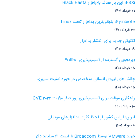
ESXi؛ این بار هدف باج‌افزار Black Basta
21 خرداد 1401
Symbiote؛ پنهانی‌ترین بدافزار تحت Linux
20 خرداد 1401
تکنیکی جدید برای انتشار بدافزار
19 خرداد 1401
بهره‌جویی گسترده از آسیب‌پذیری Follina
18 خرداد 1401
چالش‌های نیروی انسانی متخصص در حوزه امنیت سایبری
15 خرداد 1401
راهکاری موقت برای آسیب‌پذیری روز-صفر CVE-2022-30190
10 خرداد 1401
ایران؛ اولین کشور از لحاظ کثرت بدافزارهای موبایلی
8 خرداد 1401
خرید VMware توسط Broadcom با قیمت ۶۱ میلیارد دلار