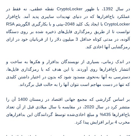
در سال 1392، با ظهور CryptoLocker نقطه عطفی، نه فقط در
عملکرد باج‌افزارها که در دنیای تهدیدات سایبری پدید آمد. باج‌افزار
CryptoLocker با ایجاد یک کلید 2048-بیتی و با بکارگیری الگوریتم RSA
توانست تا از طریق رمزگذاری فایل‌های ذخیره شده بر روی دستگاه
آلوده، در مدتی کوتاه حداقل 3 میلیون دلار را از قربانیان خود در ازای
رمزگشایی آنها اخاذی کند.
در اندک زمانی، بسیاری از نویسندگان بدافزار و هکرها به ساخت و
انتشار باج‌افزارها روی آوردند. با این هدف که با رمزگذاری فایل‌ها،
دسترسی به آنها به‌نحوی مسدود شود که بدون در اختیار داشتن کلیدی
که تنها در دست مهاجم است نتوان آنها را به حالت قبل برگرداند.
بر اساس گزارشی که مجمع جهانی اقتصاد در زمستان 1400 آن را
منتشر کرد در سال 2020، در مقایسه با سال میلادی قبل از آن تعداد
باج‌افزارها 435% و مبلغ اخاذی‌شده توسط گردانندگان این بدافزارهای
مخرب 4 برابر افزایش پیدا کرد.